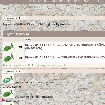
Восточноевропейские овчарки
|
Гла
1
Страница
1
из
1
Форум
»
ЙОРКШИРСКИЙ ТЕРЬЕР
»
Детки Бублика
Детки Бублика
Тема
Щенки Д/р 21.09.2013г. от ЖЕМЧУЖИНЫ КЛЯЗЬМЫ АЙР
(ШАРМЭЛЬ)
Щенки Д/р 28.01.2012г. от СИЛЬВЕР ХАУС ВИКТОРИИ ГО
В этом форуме тем:
2
. На странице показано тем:
2
.
1
Страница
1
из
1
Обычная тема (Есть новые сообщения)
Обычная тема
Обычная тема (Нет новых сообщений)
Тема - опрос