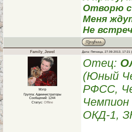
Отворю с
Меня жду
Не встреч
Family_Jewel
Дата: Пятница, 27.09.2013, 17:21
Отец:
О
(Юный Ч
РФСС, Ч
Мэтр
Группа: Администраторы
Чемпион 
Сообщений:
1244
Статус:
Offline
ОКД-1, З