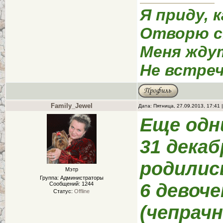
Я приду, к
Отворю с
Меня жду
Не встреч
Family_Jewel
Дата: Пятница, 27.09.2013, 17:41
Еще одн
31 декаб
родилис
Мэтр
Группа: Администраторы
6 девоче
Сообщений:
1244
Статус:
Offline
(чепрачн