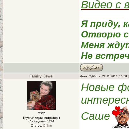
Видео с 
Я приду, к
Отворю с
Меня жду
Не встреч
Family_Jewel
Дата: Суббота, 22.11.2014, 15:58
Новые ф
интересн
Саше
Мэтр
Группа: Администраторы
Сообщений:
1244
Статус:
Offline