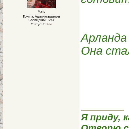
Мэтр
Группа: Администраторы
Сообщений:
1244
Статус:
Offline
Арланда 
Она стал
Я приду, к
Отворю с