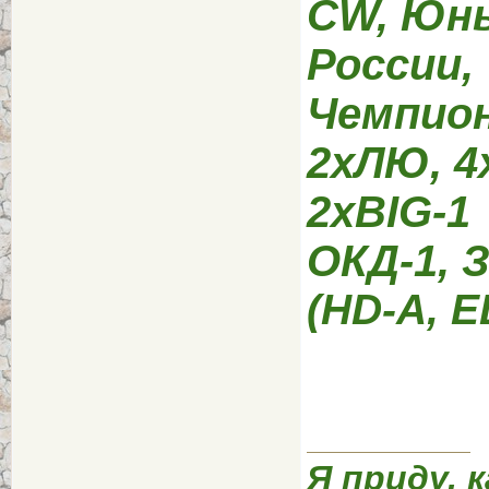
CW, Юны
России,
Чемпион
2хЛЮ, 4
2хBIG-1
ОКД-1, З
(HD-А, E
Я приду, к