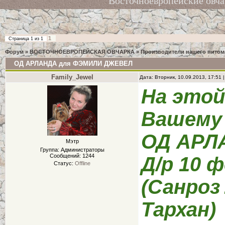
Восточноевропейские овч
1
Страница
1
из
1
Форум
»
ВОСТОЧНОЕВРОПЕЙСКАЯ ОВЧАРКА
»
Производители нашего питом
ОД АРЛАНДА для ФЭМИЛИ ДЖЕВЕЛ
Family_Jewel
Дата: Вторник, 10.09.2013, 17:51
На этой
Вашему
ОД АРЛ
Мэтр
Группа: Администраторы
Сообщений:
1244
Д/р 10 
Статус:
Offline
(Санроз
Тархан)