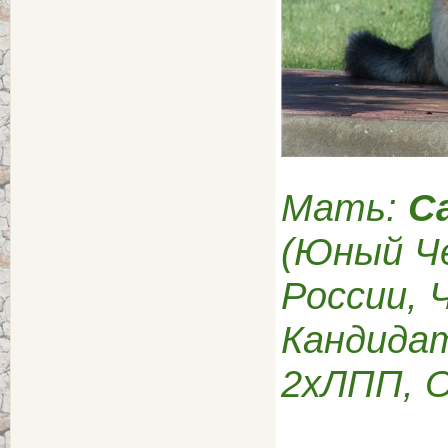
Мать:
С
(Юный Ч
России, 
Кандида
2хЛПП, О