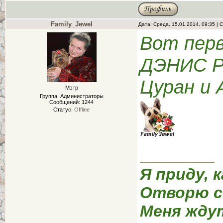
Family_Jewel
Дата: Среда, 15.01.2014, 09:35 |
Вот пер
ДЭНИС 
Цуран и 
Мэтр
Группа: Администраторы
Сообщений:
1244
Статус:
Offline
Я приду, к
Отворю с
Меня жду