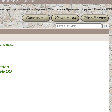
ширские терьеры
егистрация
·
Новые сообщения
·
Участники
·
Правила форума
·
Поиск
·
RSS
льчика
мпион
АНКОО,