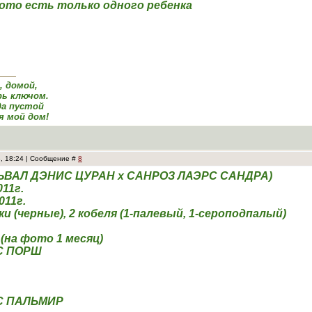
ото есть только одного ребенка
а, домой,
ь ключом.
да пустой
я мой дом!
3, 18:24 | Сообщение #
8
ЛЬВАЛ ДЭНИС ЦУРАН х САНРОЗ ЛАЭРС САНДРА)
011г.
011г.
ки (черные), 2 кобеля (1-палевый, 1-сероподпалый)
на фото 1 месяц)
С ПОРШ
С ПАЛЬМИР