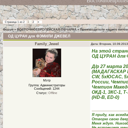
Восточноевропе
1
Страница
1
из
2
2
»
Форум
»
ВОСТОЧНОЕВРОПЕЙСКАЯ ОВЧАРКА
»
Производители нашего питом
ОД ЦУРАН для ФЭМИЛИ ДЖЕВЕЛ
Family_Jewel
Дата: Вторник, 10.09.201
На этой стран
ОД ЦУРАН для
Д/р 27 марта 20
(МАДАГАСКАР 
CW, 5xЮCAC, 5х
Мэтр
России, Чемпи
Группа: Администраторы
Чемпион Макед
Сообщений:
1244
ОКД-1, ЗКС-1, Т
Статус:
Offline
(HD-B, ED-0)
Я приду, как всегд
Отворю свою двер
Меня ждут. Никог
Не встречает мен