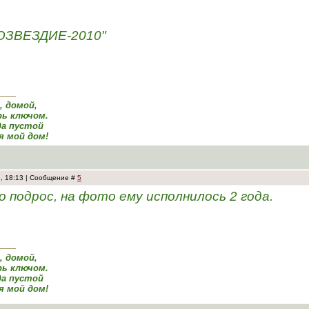
ОЗВЕЗДИЕ-2010"
а, домой,
ь ключом.
да пустой
я мой дом!
3, 18:13 | Сообщение #
5
о подрос, на фото ему исполнилось 2 года.
а, домой,
ь ключом.
да пустой
я мой дом!