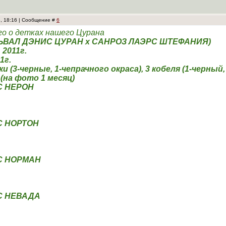
3, 18:16 | Сообщение #
6
го о детках нашего Цурана
ЛЬВАЛ ДЭНИС ЦУРАН х САНРОЗ ЛАЭРС ШТЕФАНИЯ)
 2011г.
1г.
и (3-черные, 1-чепрачного окраса), 3 кобеля (1-черный,
на фото 1 месяц)
С НЕРОН
С НОРТОН
С НОРМАН
С НЕВАДА