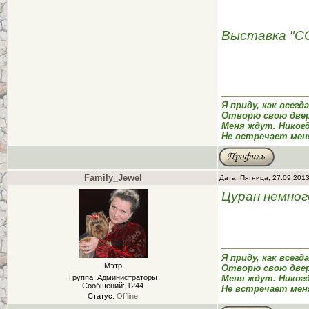
Выставка "С
Я приду, как всегд
Отворю свою двер
Меня ждут. Никог
Не встречает мен
Family_Jewel
Дата: Пятница, 27.09.201
Цуран немног
Я приду, как всегд
Мэтр
Отворю свою двер
Группа: Администраторы
Меня ждут. Никог
Сообщений:
1244
Не встречает мен
Статус:
Offline