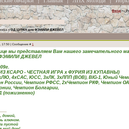
йские овчарки
|
Главная
|
ЛПХ Молоди
|
Йорк
Вход
· ·
Р
ника
»
ОД ЦУРАН для ФЭМИЛИ ДЖЕВЕЛ
3, 17:50 | Сообщение #
1
ице мы представляем Вам нашего замечательного ма
 ФЭМИЛИ ДЖЕВЕЛ
09г.
ИЗ КСАРО - ЧЕСТНАЯ ИГРА х ФУРИЯ ИЗ КУПАВНЫ)
ЛЮ, 4хСАС, ЮСС, 3хЛК, 3хЛПП (ВОВ), BIG-1, Юный Че
он России, Чемпион РФСС, 2хЧемпион РКФ, Чемпион О
онии, Чемпион Болгарии,
-1 (пожизненно)
а, домой,
ь ключом.
да пустой
я мой дом!