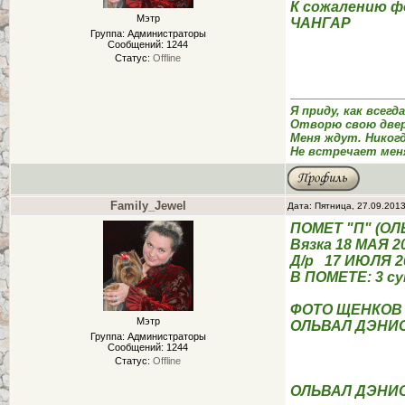
К сожалению ф
Мэтр
ЧАНГАР
Группа: Администраторы
Сообщений:
1244
Статус:
Offline
Я приду, как всегд
Отворю свою двер
Меня ждут. Никог
Не встречает мен
Family_Jewel
Дата: Пятница, 27.09.201
ПОМЕТ "П" (О
Вязка 18 МАЯ 2
Д/р 17 ИЮЛЯ 2
В ПОМЕТЕ: 3 су
ФОТО ЩЕНКОВ (
Мэтр
ОЛЬВАЛ ДЭНИ
Группа: Администраторы
Сообщений:
1244
Статус:
Offline
ОЛЬВАЛ ДЭНИ