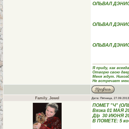
ОЛЬВАЛ ДЭНИ
ОЛЬВАЛ ДЭНИ
ОЛЬВАЛ ДЭНИ
Я приду, как всегд
Отворю свою двер
Меня ждут. Никог
Не встречает мен
Family_Jewel
Дата: Пятница, 27.09.201
ПОМЕТ "Ч" (О
Вязка 01 МАЯ 2
Д/р 30 ИЮНЯ 20
В ПОМЕТЕ: 5 коб