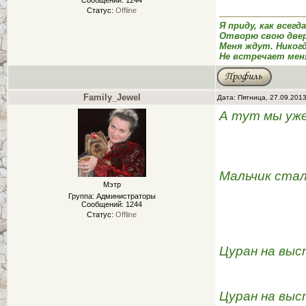
Сообщений:
1244
Статус:
Offline
Я приду, как всегд
Отворю свою двер
Меня ждут. Никог
Не встречает мен
Family_Jewel
Дата: Пятница, 27.09.201
А тут мы уже
Мальчик ста
Мэтр
Группа: Администраторы
Сообщений:
1244
Статус:
Offline
Цуран на выс
Цуран на вы