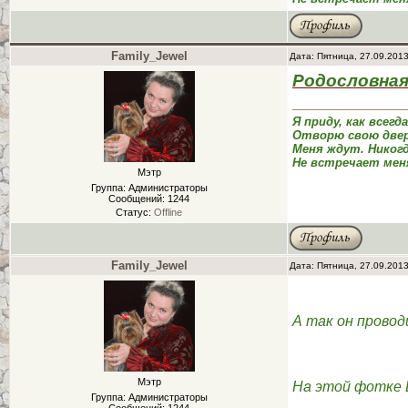
Family_Jewel
Дата: Пятница, 27.09.201
Родословная
Я приду, как всегд
Отворю свою двер
Меня ждут. Никог
Не встречает мен
Мэтр
Группа: Администраторы
Сообщений:
1244
Статус:
Offline
Family_Jewel
Дата: Пятница, 27.09.201
А так он провод
Мэтр
На этой фотке 
Группа: Администраторы