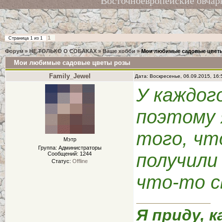
Восточноевропейские овчар
1
Страница
1
из
1
Форум
»
НЕ ТОЛЬКО О СОБАКАХ
»
Ваше хобби
»
Мои любимые садовые цвет
Мои любимые садовые цветы розы
Family_Jewel
Дата: Воскресенье, 06.09.2015, 16
У каждог
поэтому 
того, ч
Мэтр
Группа: Администраторы
получили
Сообщений:
1244
Статус:
Offline
что-то с
Я приду, к