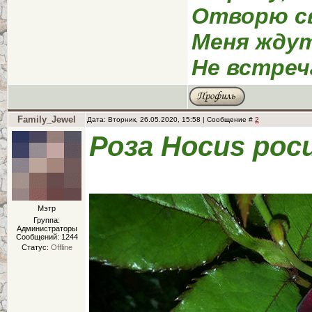
Отворю св
Меня ждут
Не встреч
Family_Jewel
Дата: Вторник, 26.05.2020, 15:58 | Сообщение #
2
Роза Hocus poc
Мэтр
Группа:
Администраторы
Сообщений:
1244
Статус:
Offline