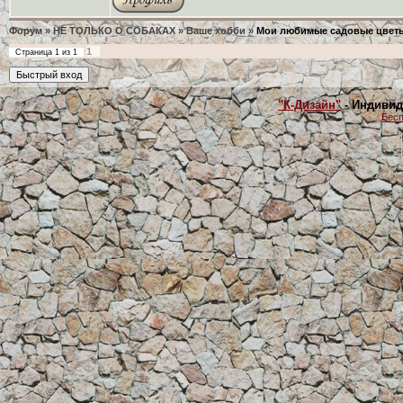
Форум
»
НЕ ТОЛЬКО О СОБАКАХ
»
Ваше хобби
»
Мои любимые садовые цвет
1
Страница
1
из
1
"К-Дизайн"
- Индивид
Бесп