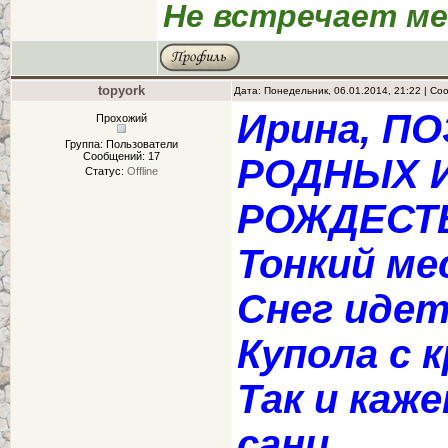
Не встречает ме
topyork
Дата: Понедельник, 06.01.2014, 21:22 | С
Ирина, П
Прохожий
Группа: Пользователи
Сообщений:
17
РОДНЫХ И
Статус:
Offline
РОЖДЕСТ
Тонкий мес
Снег идет.
Купола с к
Так и каж
сани...