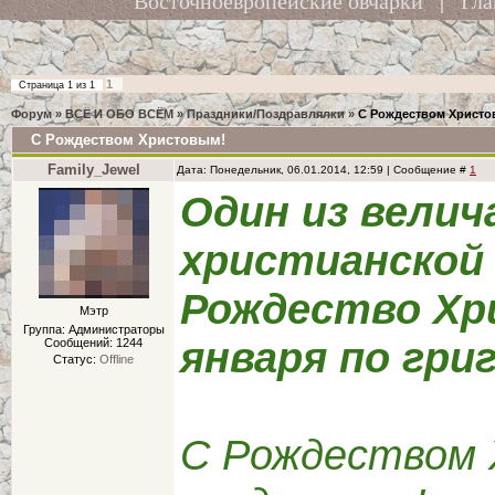
Восточноевропейские овчарки
|
Гла
1
Страница
1
из
1
Форум
»
ВСЁ И ОБО ВСЁМ
»
Праздники/Поздравлялки
»
С Рождеством Христо
С Рождеством Христовым!
Family_Jewel
Дата: Понедельник, 06.01.2014, 12:59 | Сообщение #
1
Один из велич
христианской
Рождество Хр
Мэтр
Группа: Администраторы
января по гри
Сообщений:
1244
Статус:
Offline
С Рождеством 