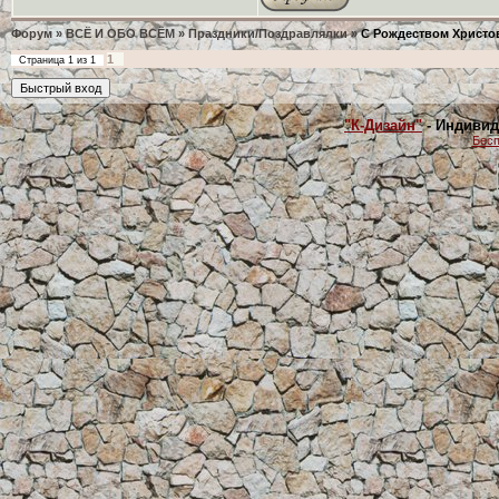
Форум
»
ВСЁ И ОБО ВСЁМ
»
Праздники/Поздравлялки
»
С Рождеством Христо
1
Страница
1
из
1
"К-Дизайн"
- Индивид
Бесп