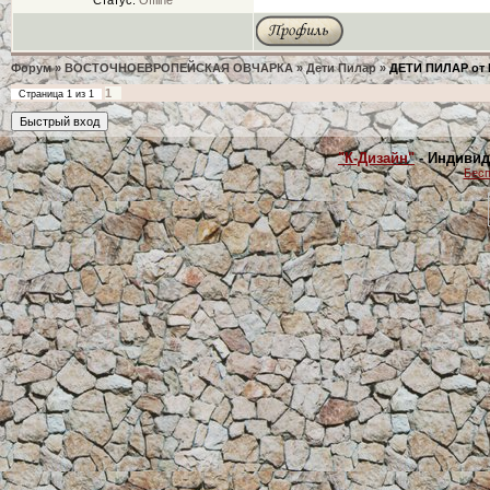
Статус:
Offline
Форум
»
ВОСТОЧНОЕВРОПЕЙСКАЯ ОВЧАРКА
»
Дети Пилар
»
ДЕТИ ПИЛАР от 
1
Страница
1
из
1
"К-Дизайн"
- Индивид
Бесп