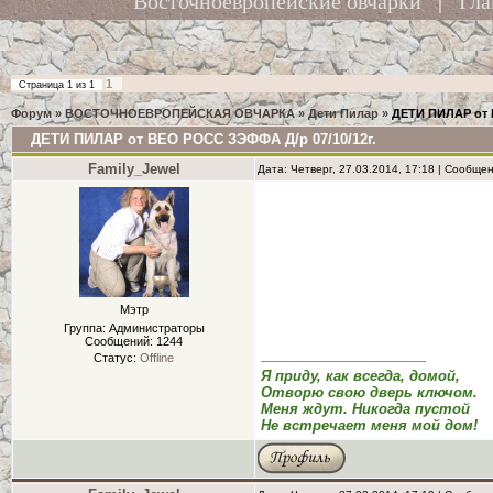
Восточноевропейские овчарки
|
Гла
1
Страница
1
из
1
Форум
»
ВОСТОЧНОЕВРОПЕЙСКАЯ ОВЧАРКА
»
Дети Пилар
»
ДЕТИ ПИЛАР от 
ДЕТИ ПИЛАР от ВЕО РОСС ЗЭФФА Д/р 07/10/12г.
Family_Jewel
Дата: Четверг, 27.03.2014, 17:18 | Сообще
Мэтр
Группа: Администраторы
Сообщений:
1244
Статус:
Offline
Я приду, как всегда, домой,
Отворю свою дверь ключом.
Меня ждут. Никогда пустой
Не встречает меня мой дом!