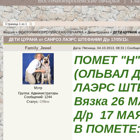
Восточноевропейские овчарки
|
Гла
1
Страница
1
из
1
Форум
»
ВОСТОЧНОЕВРОПЕЙСКАЯ ОВЧАРКА
»
Дети Цурана
»
ДЕТИ ЦУРАНА о
ДЕТИ ЦУРАНА от САНРОЗ ЛАЭРС ШТЕФАНИИ Д/р 17/05/11г.
Family_Jewel
Дата: Пятница, 04.10.2013, 08:31 | Сообщ
ПОМЕТ "Н"
(ОЛЬВАЛ 
ЛАЭРС ШТ
Мэтр
Группа: Администраторы
Вязка 26 М
Сообщений:
1244
Статус:
Offline
Д/р 17 МАЯ
В ПОМЕТЕ: 