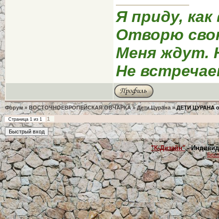
Я приду, как
Отворю сво
Меня ждут. 
Не встречае
Форум
»
ВОСТОЧНОЕВРОПЕЙСКАЯ ОВЧАРКА
»
Дети Цурана
»
ДЕТИ ЦУРАНА о
1
Страница
1
из
1
"К-Дизайн"
- Индивид
Бесп