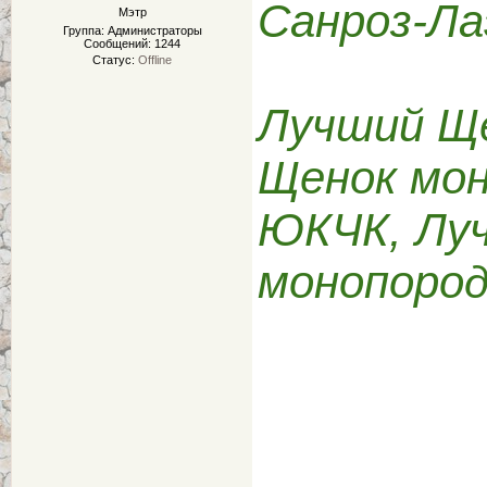
Санроз-Л
Мэтр
Группа: Администраторы
Сообщений:
1244
Статус:
Offline
Лучший Ще
Щенок мон
ЮКЧК, Лу
монопород