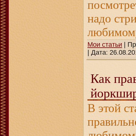
посмотре
надо стр
любимому
Мои статьи
| Пр
| Дата:
26.08.20
Как пра
йоркшир
В этой ст
правильн
любимому