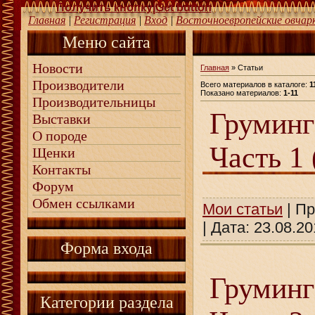
Получить кнопку|Get button
Главная
|
Регистрация
|
Вход
|
Восточноевропейские овчар
Меню сайта
Новости
Главная
»
Статьи
Производители
Всего материалов в каталоге
:
1
Показано материалов
:
1-11
Производительницы
Груминг
Выставки
О породе
Часть 1 
Щенки
Контакты
Форум
Обмен ссылками
Мои статьи
| Пр
| Дата:
23.08.20
Форма входа
Груминг
Категории раздела