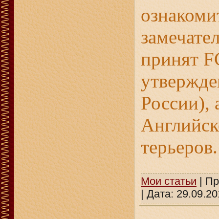
ознакоми
замечате
принят F
утвержде
России), 
Английск
терьеров.
Мои статьи
| Пр
| Дата:
29.09.20