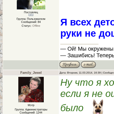
Постоялец
Я всех дет
Группа: Пользователи
Сообщений:
84
Статус:
Offline
руки не до
— Ой! Мы окружены
— Зашибись! Теперь
Family_Jewel
Дата: Вторник, 11.03.2014, 16:39 | Сообще
Ну что я х
если я не 
было
Мэтр
Группа: Администраторы
Сообщений:
1244