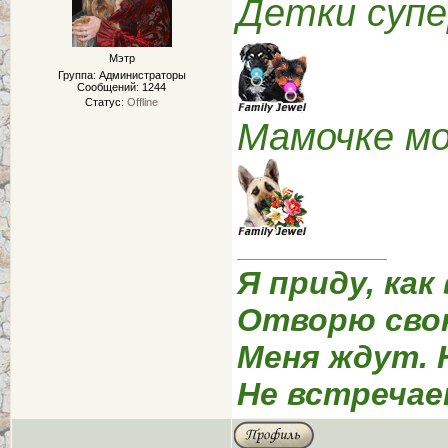
Детки суп
Мэтр
Группа: Администраторы
Сообщений:
1244
Статус:
Offline
Мамочке мол
Я приду, как
Отворю сво
Меня ждут. 
Не встречае