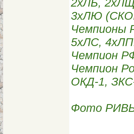
2хЛБ, 2хЛЩ
3хЛЮ (СКО
Чемпионы Р
5хЛС, 4хЛП
Чемпион Р
Чемпион Ро
ОКД-1, ЗКС-
Фото РИВЬ