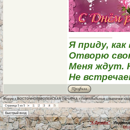
Я приду, как
Отворю сво
Меня ждут. 
Не встречае
Форум
»
ВОСТОЧНОЕВРОПЕЙСКАЯ ОВЧАРКА
»
Персональные странички на
5
Страница
5
из
5
«
1
2
3
4
"К-Дизайн"
- Индивид
Бесп