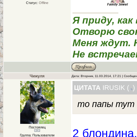
Статус:
Offline
Я приду, как
Отворю сво
Меня ждут. 
Не встречае
Чижуля
Дата: Вторник, 11.03.2014, 17:21 | Сообще
ЦИТАТА
IRUSIK
(
)
то папы тут 
Постоялец
2 блондина..
Группа: Пользователи