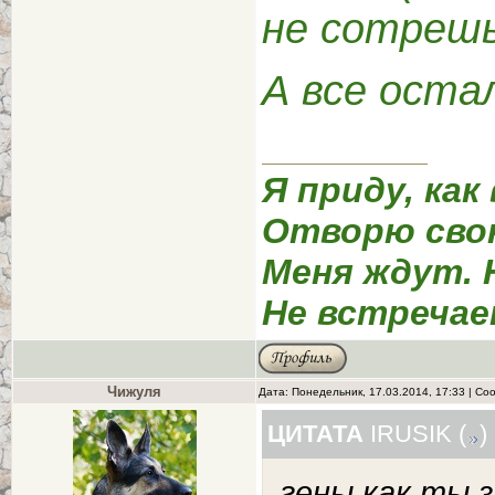
не сотреш
А все оста
Я приду, как
Отворю сво
Меня ждут. 
Не встречае
Чижуля
Дата: Понедельник, 17.03.2014, 17:33 | С
ЦИТАТА
IRUSIK
(
)
гены как ты 