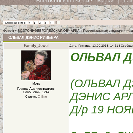
Восточноевропейские овчарки
|
Гла
5
Страница
5
из
5
«
1
2
3
4
Форум
»
ВОСТОЧНОЕВРОПЕЙСКАЯ ОВЧАРКА
»
Персональные странички на
ОЛЬВАЛ ДЭНИС РИВЬЕРА
Family_Jewel
Дата: Пятница, 13.09.2013, 14:21 | Сообщ
ОЛЬВАЛ 
(ОЛЬВАЛ Д
Мэтр
Группа: Администраторы
ДЭНИС АР
Сообщений:
1244
Статус:
Offline
Д/р 19 НОЯ